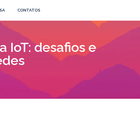
SA
CONTATOS
 IoT: desafios e
edes